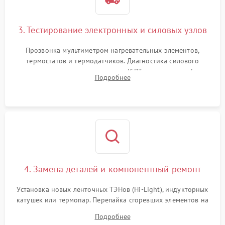
3. Тестирование электронных и силовых узлов
Прозвонка мультиметром нагревательных элементов,
термостатов и термодатчиков. Диагностика силового
модуля, реле, диодных мостов и IGBT-транзисторов (для
Подробнее
индукции). Проверка кранов и газ-контроля (для газовых
панелей).
4. Замена деталей и компонентный ремонт
Установка новых ленточных ТЭНов (Hi-Light), индукторных
катушек или термопар. Перепайка сгоревших элементов на
плате управления, восстановление токопроводящих
Подробнее
дорожек. Очистка контактов и замена поврежденной