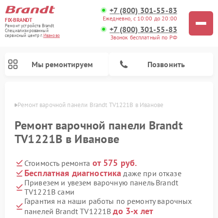
+7 (800) 301-55-83
Ежедневно, с 10:00 до 20:00
FIX-BRANDT
Ремонт устройств Brandt
+7 (800) 301-55-83
Специализированный
cервисный центр г.
Иваново
Звонок бесплатный по РФ
Мы ремонтируем
Позвонить
анове
Ремонт варочной панели Brandt TV1221B в Иванове
Ремонт варочной панели Brandt
TV1221B в Иванове
от 575 руб.
Стоимость ремонта
Ремонт стиральных машин Brandt
Ремонт микроволновых печей Brandt
Ремонт посудомоечных машин Brandt
Бесплатная диагностика
даже при отказе
Привезем и увезем варочную панель Brandt
TV1221B сами
Гарантия на наши работы по ремонту варочных
до 3-х лет
панелей Brandt TV1221B