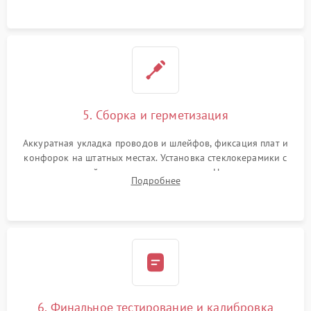
проводки.
5. Сборка и герметизация
Аккуратная укладка проводов и шлейфов, фиксация плат и
конфорок на штатных местах. Установка стеклокерамики с
проверкой равномерности зазоров. Нанесение
Подробнее
термостойкого герметика или укладка уплотнительной
ленты по контуру.
6. Финальное тестирование и калибровка