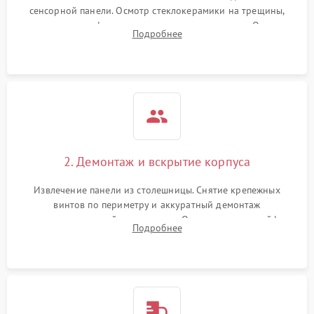
сенсорной панели. Осмотр стеклокерамики на трещины,
проверка конфорок на равномерность нагрева. Опрос
Подробнее
клиента о симптомах (не включается, не видит посуду,
щелкает).
2. Демонтаж и вскрытие корпуса
Извлечение панели из столешницы. Снятие крепежных
винтов по периметру и аккуратный демонтаж
стеклокерамической поверхности. Отсоединение шлейфов
Подробнее
сенсорного блока для доступа к силовым платам, катушкам
или ТЭНам.