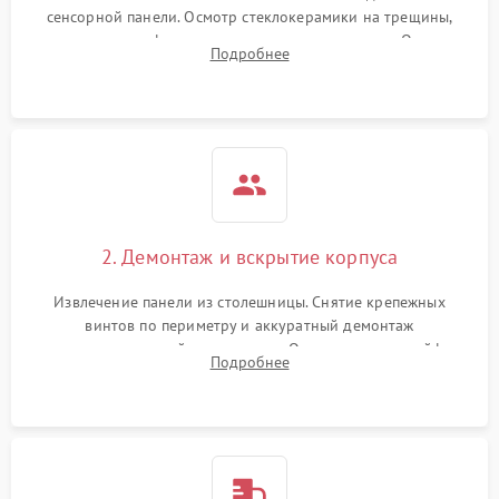
сенсорной панели. Осмотр стеклокерамики на трещины,
проверка конфорок на равномерность нагрева. Опрос
Подробнее
клиента о симптомах (не включается, не видит посуду,
щелкает).
2. Демонтаж и вскрытие корпуса
Извлечение панели из столешницы. Снятие крепежных
винтов по периметру и аккуратный демонтаж
стеклокерамической поверхности. Отсоединение шлейфов
Подробнее
сенсорного блока для доступа к силовым платам, катушкам
или ТЭНам.