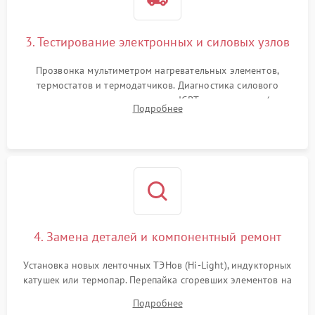
3. Тестирование электронных и силовых узлов
Прозвонка мультиметром нагревательных элементов,
термостатов и термодатчиков. Диагностика силового
модуля, реле, диодных мостов и IGBT-транзисторов (для
Подробнее
индукции). Проверка кранов и газ-контроля (для газовых
панелей).
4. Замена деталей и компонентный ремонт
Установка новых ленточных ТЭНов (Hi-Light), индукторных
катушек или термопар. Перепайка сгоревших элементов на
плате управления, восстановление токопроводящих
Подробнее
дорожек. Очистка контактов и замена поврежденной