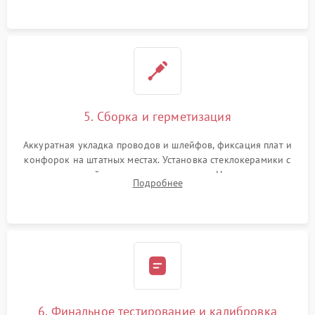
проводки.
5. Сборка и герметизация
Аккуратная укладка проводов и шлейфов, фиксация плат и
конфорок на штатных местах. Установка стеклокерамики с
проверкой равномерности зазоров. Нанесение
Подробнее
термостойкого герметика или укладка уплотнительной
ленты по контуру.
6. Финальное тестирование и калибровка