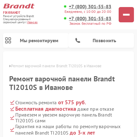
+7 (800) 301-55-83
Ежедневно, с 10:00 до 20:00
FIX-BRANDT
Ремонт устройств Brandt
+7 (800) 301-55-83
Специализированный
cервисный центр г.
Иваново
Звонок бесплатный по РФ
Мы ремонтируем
Позвонить
анове
Ремонт варочной панели Brandt TI2010S в Иванове
Ремонт варочной панели Brandt
TI2010S в Иванове
от 575 руб.
Стоимость ремонта
Ремонт стиральных машин Brandt
Ремонт микроволновых печей Brandt
Ремонт посудомоечных машин Brandt
Бесплатная диагностика
даже при отказе
Привезем и увезем варочную панель Brandt
TI2010S сами
Гарантия на наши работы по ремонту варочных
до 3-х лет
панелей Brandt TI2010S