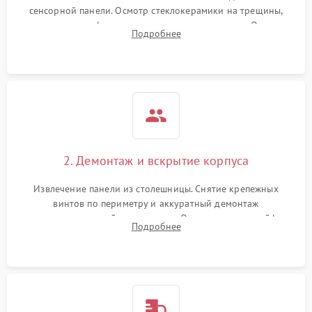
сенсорной панели. Осмотр стеклокерамики на трещины,
проверка конфорок на равномерность нагрева. Опрос
Подробнее
клиента о симптомах (не включается, не видит посуду,
щелкает).
2. Демонтаж и вскрытие корпуса
Извлечение панели из столешницы. Снятие крепежных
винтов по периметру и аккуратный демонтаж
стеклокерамической поверхности. Отсоединение шлейфов
Подробнее
сенсорного блока для доступа к силовым платам, катушкам
или ТЭНам.