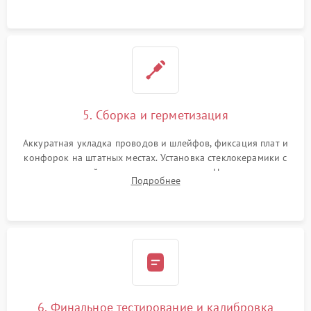
проводки.
5. Сборка и герметизация
Аккуратная укладка проводов и шлейфов, фиксация плат и
конфорок на штатных местах. Установка стеклокерамики с
проверкой равномерности зазоров. Нанесение
Подробнее
термостойкого герметика или укладка уплотнительной
ленты по контуру.
6. Финальное тестирование и калибровка