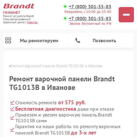
+7 (800) 301-55-83
Ежедневно, с 10:00 до 20:00
FIX-BRANDT
Ремонт устройств Brandt
+7 (800) 301-55-83
Специализированный
cервисный центр г.
Иваново
Звонок бесплатный по РФ
Мы ремонтируем
Позвонить
анове
Ремонт варочной панели Brandt TG1013B в Иванове
Ремонт варочной панели Brandt
TG1013B в Иванове
от 575 руб.
Стоимость ремонта
Ремонт стиральных машин Brandt
Ремонт микроволновых печей Brandt
Ремонт посудомоечных машин Brandt
Бесплатная диагностика
даже при отказе
Привезем и увезем варочную панель Brandt
TG1013B сами
Гарантия на наши работы по ремонту варочных
до 3-х лет
панелей Brandt TG1013B