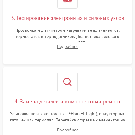
3. Тестирование электронных и силовых узлов
Прозвонка мультиметром нагревательных элементов,
термостатов и термодатчиков. Диагностика силового
модуля, реле, диодных мостов и IGBT-транзисторов (для
Подробнее
индукции). Проверка кранов и газ-контроля (для газовых
панелей).
4. Замена деталей и компонентный ремонт
Установка новых ленточных ТЭНов (Hi-Light), индукторных
катушек или термопар. Перепайка сгоревших элементов на
плате управления, восстановление токопроводящих
Подробнее
дорожек. Очистка контактов и замена поврежденной