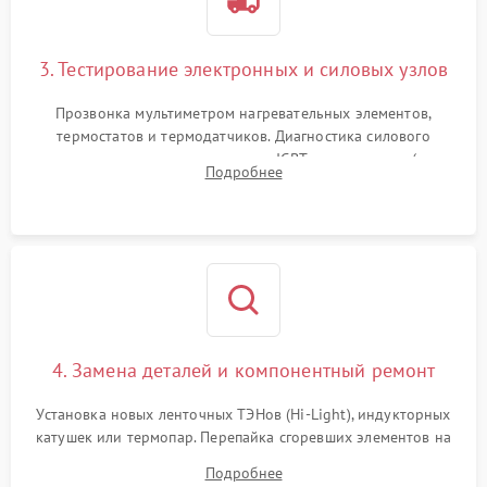
3. Тестирование электронных и силовых узлов
Прозвонка мультиметром нагревательных элементов,
термостатов и термодатчиков. Диагностика силового
модуля, реле, диодных мостов и IGBT-транзисторов (для
Подробнее
индукции). Проверка кранов и газ-контроля (для газовых
панелей).
4. Замена деталей и компонентный ремонт
Установка новых ленточных ТЭНов (Hi-Light), индукторных
катушек или термопар. Перепайка сгоревших элементов на
плате управления, восстановление токопроводящих
Подробнее
дорожек. Очистка контактов и замена поврежденной