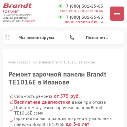
+7 (800) 301-55-83
Ежедневно, с 10:00 до 20:00
FIX-BRANDT
Ремонт устройств Brandt
+7 (800) 301-55-83
Специализированный
cервисный центр г.
Иваново
Звонок бесплатный по РФ
Мы ремонтируем
Позвонить
анове
Ремонт варочной панели Brandt TE1016E в Иванове
Ремонт варочной панели Brandt
TE1016E в Иванове
от 575 руб.
Стоимость ремонта
Ремонт стиральных машин Brandt
Ремонт микроволновых печей Brandt
Ремонт посудомоечных машин Brandt
Бесплатная диагностика
даже при отказе
Привезем и увезем варочную панель Brandt
TE1016E сами
Гарантия на наши работы по ремонту варочных
до 3-х лет
панелей Brandt TE1016E