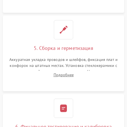
проводки.
5. Сборка и герметизация
Аккуратная укладка проводов и шлейфов, фиксация плат и
конфорок на штатных местах. Установка стеклокерамики с
проверкой равномерности зазоров. Нанесение
Подробнее
термостойкого герметика или укладка уплотнительной
ленты по контуру.
6. Финальное тестирование и калибровка