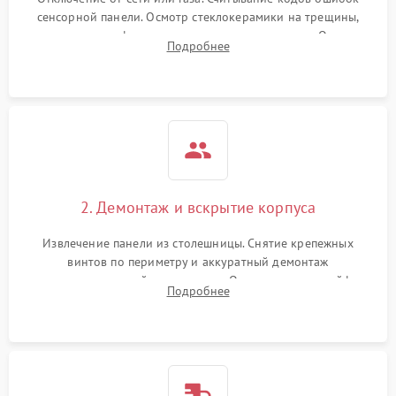
сенсорной панели. Осмотр стеклокерамики на трещины,
проверка конфорок на равномерность нагрева. Опрос
Подробнее
клиента о симптомах (не включается, не видит посуду,
щелкает).
2. Демонтаж и вскрытие корпуса
Извлечение панели из столешницы. Снятие крепежных
винтов по периметру и аккуратный демонтаж
стеклокерамической поверхности. Отсоединение шлейфов
Подробнее
сенсорного блока для доступа к силовым платам, катушкам
или ТЭНам.