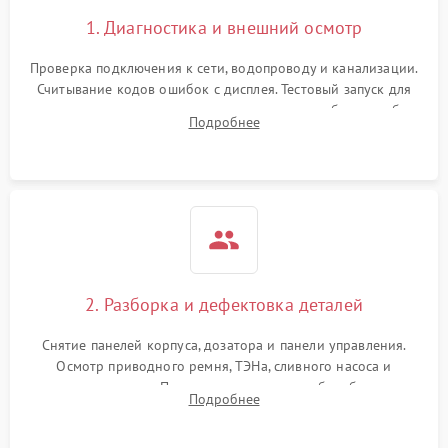
1. Диагностика и внешний осмотр
Проверка подключения к сети, водопроводу и канализации.
Считывание кодов ошибок с дисплея. Тестовый запуск для
выявления посторонних шумов, протечек или сбоев в работе
Подробнее
электронного модуля управления.
2. Разборка и дефектовка деталей
Снятие панелей корпуса, дозатора и панели управления.
Осмотр приводного ремня, ТЭНа, сливного насоса и
амортизаторов. Проверка подшипников барабана и
Подробнее
крестовины на износ, а манжеты люка на разрывы.