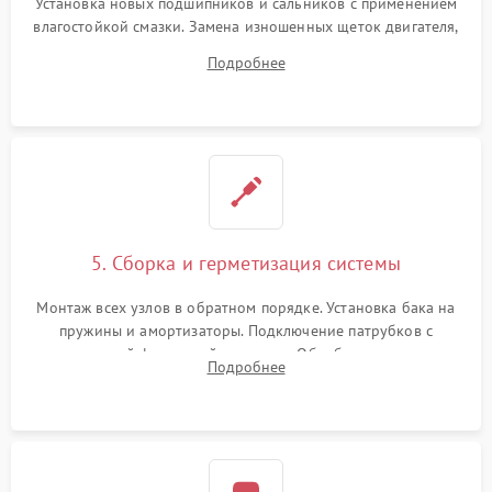
Установка новых подшипников и сальников с применением
влагостойкой смазки. Замена изношенных щеток двигателя,
порванного ремня привода, неисправного сливного насоса
Подробнее
или поврежденной резиновой манжеты.
5. Сборка и герметизация системы
Монтаж всех узлов в обратном порядке. Установка бака на
пружины и амортизаторы. Подключение патрубков с
надежной фиксацией хомутами. Обработка стыков
Подробнее
герметиком для предотвращения возможных протечек воды.