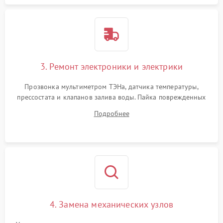
3. Ремонт электроники и электрики
Прозвонка мультиметром ТЭНа, датчика температуры,
прессостата и клапанов залива воды. Пайка поврежденных
дорожек или замена симисторов на плате управления.
Подробнее
Восстановление целостности проводки и контактов.
4. Замена механических узлов