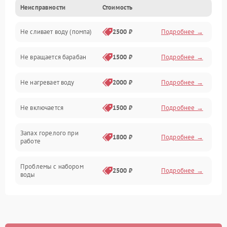
Неисправности
Стоимость
Электропитание
Не сливает воду (помпа)
2500 ₽
Подробнее →
Водоснабжение
Не вращается барабан
1500 ₽
Подробнее →
Слив
Не нагревает воду
2000 ₽
Подробнее →
Программное обеспечение
Не включается
1500 ₽
Подробнее →
Запах горелого при
1800 ₽
Подробнее →
работе
Проблемы с набором
2500 ₽
Подробнее →
воды
Замена ТЭНа
2200 ₽
Подробнее →
Замена платы управления
2200 ₽
Подробнее →