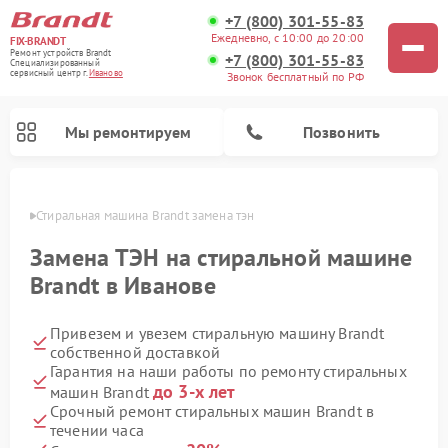
+7 (800) 301-55-83
Ежедневно, с 10:00 до 20:00
FIX-BRANDT
Ремонт устройств Brandt
+7 (800) 301-55-83
Специализированный
cервисный центр г.
Иваново
Звонок бесплатный по РФ
Мы ремонтируем
Позвонить
анове
Стиральная машина Brandt замена тэн
Замена ТЭН на стиральной машине
Brandt в Иванове
Привезем и увезем стиральную машину Brandt
Ремонт посудомоечных машин Brandt
Ремонт микроволновых печей Brandt
Ремонт варочных панелей Brandt
собственной доставкой
Гарантия на наши работы по ремонту стиральных
до 3-х лет
машин Brandt
Срочный ремонт стиральных машин Brandt в
течении часа