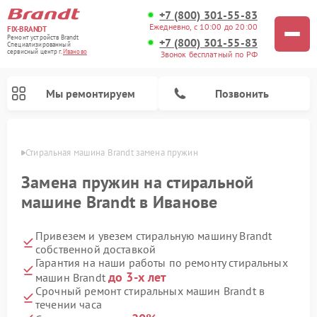
+7 (800) 301-55-83
Ежедневно, с 10:00 до 20:00
FIX-BRANDT
Ремонт устройств Brandt
+7 (800) 301-55-83
Специализированный
cервисный центр г.
Иваново
Звонок бесплатный по РФ
Мы ремонтируем
Позвонить
анове
Стиральная машина Brandt замена пружин
Замена пружин на стиральной
машине Brandt в Иванове
Привезем и увезем стиральную машину Brandt
Ремонт посудомоечных машин Brandt
Ремонт микроволновых печей Brandt
Ремонт варочных панелей Brandt
собственной доставкой
Гарантия на наши работы по ремонту стиральных
до 3-х лет
машин Brandt
Срочный ремонт стиральных машин Brandt в
течении часа