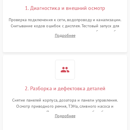
1. Диагностика и внешний осмотр
Проверка подключения к сети, водопроводу и канализации.
Считывание кодов ошибок с дисплея. Тестовый запуск для
выявления посторонних шумов, протечек или сбоев в работе
Подробнее
электронного модуля управления.
2. Разборка и дефектовка деталей
Снятие панелей корпуса, дозатора и панели управления.
Осмотр приводного ремня, ТЭНа, сливного насоса и
амортизаторов. Проверка подшипников барабана и
Подробнее
крестовины на износ, а манжеты люка на разрывы.