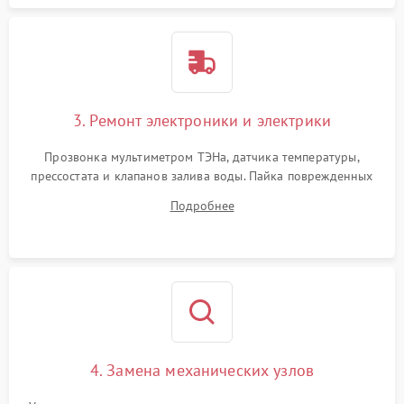
3. Ремонт электроники и электрики
Прозвонка мультиметром ТЭНа, датчика температуры,
прессостата и клапанов залива воды. Пайка поврежденных
дорожек или замена симисторов на плате управления.
Подробнее
Восстановление целостности проводки и контактов.
4. Замена механических узлов