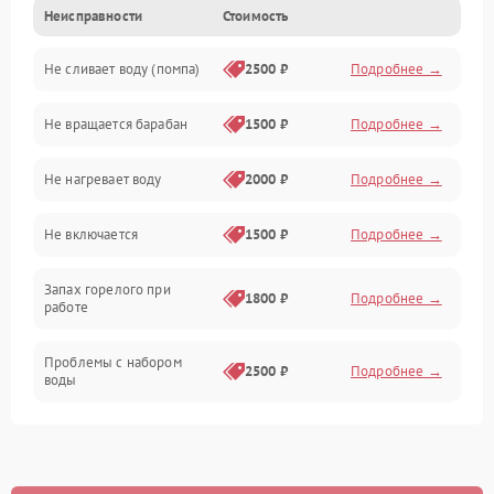
Неисправности
Стоимость
Электропитание
Не сливает воду (помпа)
2500 ₽
Подробнее →
Водоснабжение
Не вращается барабан
1500 ₽
Подробнее →
Слив
Не нагревает воду
2000 ₽
Подробнее →
Программное обеспечение
Не включается
1500 ₽
Подробнее →
Запах горелого при
1800 ₽
Подробнее →
работе
Проблемы с набором
2500 ₽
Подробнее →
воды
Замена ТЭНа
2200 ₽
Подробнее →
Замена платы управления
2200 ₽
Подробнее →