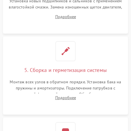
Установка новых подшипников и сальников с применением
влагостойкой смазки. Замена изношенных щеток двигателя,
порванного ремня привода, неисправного сливного насоса
Подробнее
или поврежденной резиновой манжеты.
5. Сборка и герметизация системы
Монтаж всех узлов в обратном порядке. Установка бака на
пружины и амортизаторы. Подключение патрубков с
надежной фиксацией хомутами. Обработка стыков
Подробнее
герметиком для предотвращения возможных протечек воды.