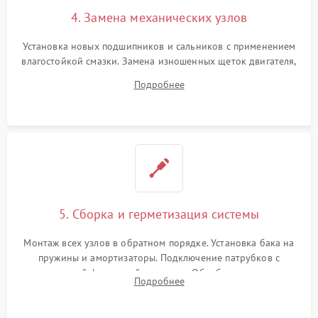
4. Замена механических узлов
Установка новых подшипников и сальников с применением
влагостойкой смазки. Замена изношенных щеток двигателя,
порванного ремня привода, неисправного сливного насоса
Подробнее
или поврежденной резиновой манжеты.
5. Сборка и герметизация системы
Монтаж всех узлов в обратном порядке. Установка бака на
пружины и амортизаторы. Подключение патрубков с
надежной фиксацией хомутами. Обработка стыков
Подробнее
герметиком для предотвращения возможных протечек воды.