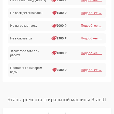
Не сливает воду (помпа)
2500 ₽
Подробнее →
Водоснабжение
Не вращается барабан
1500 ₽
Подробнее →
Слив
Не нагревает воду
2000 ₽
Подробнее →
Программное обеспечение
Не включается
1500 ₽
Подробнее →
Запах горелого при
1800 ₽
Подробнее →
работе
Проблемы с набором
2500 ₽
Подробнее →
воды
Замена ТЭНа
2200 ₽
Подробнее →
Замена платы управления
2200 ₽
Подробнее →
Этапы ремонта стиральной машины Brandt