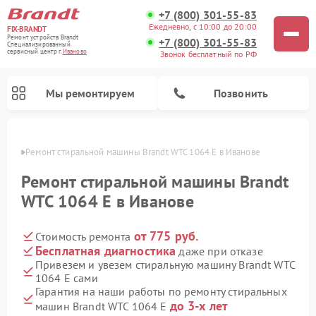
+7 (800) 301-55-83
Ежедневно, с 10:00 до 20:00
FIX-BRANDT
Ремонт устройств Brandt
+7 (800) 301-55-83
Специализированный
cервисный центр г.
Иваново
Звонок бесплатный по РФ
Мы ремонтируем
Позвонить
анове
Ремонт стиральной машины Brandt WTC 1064 E в Иванове
Ремонт стиральной машины Brandt
WTC 1064 E в Иванове
от 775 руб.
Стоимость ремонта
Ремонт посудомоечных машин Brandt
Ремонт микроволновых печей Brandt
Ремонт варочных панелей Brandt
Бесплатная диагностика
даже при отказе
Привезем и увезем стиральную машину Brandt WTC
1064 E сами
Гарантия на наши работы по ремонту стиральных
до 3-х лет
машин Brandt WTC 1064 E