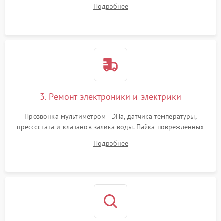
амортизаторов. Проверка подшипников барабана и
Подробнее
крестовины на износ, а манжеты люка на разрывы.
3. Ремонт электроники и электрики
Прозвонка мультиметром ТЭНа, датчика температуры,
прессостата и клапанов залива воды. Пайка поврежденных
дорожек или замена симисторов на плате управления.
Подробнее
Восстановление целостности проводки и контактов.