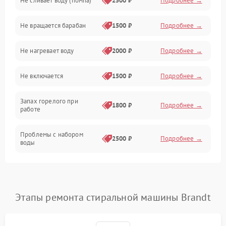
Не сливает воду (помпа)
2500 ₽
Подробнее →
Водоснабжение
Не вращается барабан
1500 ₽
Подробнее →
Слив
Не нагревает воду
2000 ₽
Подробнее →
Программное обеспечение
Не включается
1500 ₽
Подробнее →
Запах горелого при
1800 ₽
Подробнее →
работе
Проблемы с набором
2500 ₽
Подробнее →
воды
Замена ТЭНа
2200 ₽
Подробнее →
Замена платы управления
2200 ₽
Подробнее →
Этапы ремонта стиральной машины Brandt