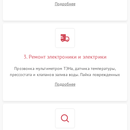
амортизаторов. Проверка подшипников барабана и
Подробнее
крестовины на износ, а манжеты люка на разрывы.
3. Ремонт электроники и электрики
Прозвонка мультиметром ТЭНа, датчика температуры,
прессостата и клапанов залива воды. Пайка поврежденных
дорожек или замена симисторов на плате управления.
Подробнее
Восстановление целостности проводки и контактов.