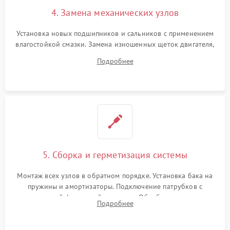
4. Замена механических узлов
Установка новых подшипников и сальников с применением
влагостойкой смазки. Замена изношенных щеток двигателя,
порванного ремня привода, неисправного сливного насоса
Подробнее
или поврежденной резиновой манжеты.
5. Сборка и герметизация системы
Монтаж всех узлов в обратном порядке. Установка бака на
пружины и амортизаторы. Подключение патрубков с
надежной фиксацией хомутами. Обработка стыков
Подробнее
герметиком для предотвращения возможных протечек воды.