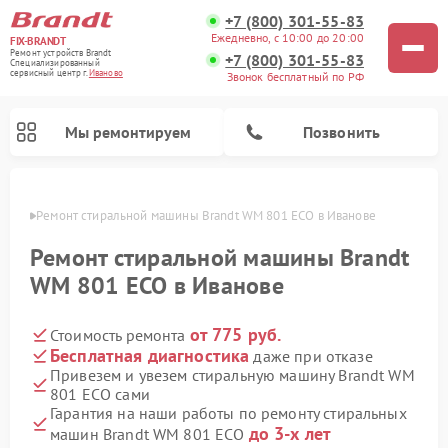
+7 (800) 301-55-83
Ежедневно, с 10:00 до 20:00
FIX-BRANDT
Ремонт устройств Brandt
+7 (800) 301-55-83
Специализированный
cервисный центр г.
Иваново
Звонок бесплатный по РФ
Мы ремонтируем
Позвонить
анове
Ремонт стиральной машины Brandt WM 801 ECO в Иванове
Ремонт стиральной машины Brandt
WM 801 ECO в Иванове
от 775 руб.
Стоимость ремонта
Ремонт посудомоечных машин Brandt
Ремонт микроволновых печей Brandt
Ремонт варочных панелей Brandt
Бесплатная диагностика
даже при отказе
Привезем и увезем стиральную машину Brandt WM
801 ECO сами
Гарантия на наши работы по ремонту стиральных
до 3-х лет
машин Brandt WM 801 ECO