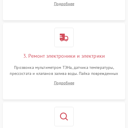
амортизаторов. Проверка подшипников барабана и
Подробнее
крестовины на износ, а манжеты люка на разрывы.
3. Ремонт электроники и электрики
Прозвонка мультиметром ТЭНа, датчика температуры,
прессостата и клапанов залива воды. Пайка поврежденных
дорожек или замена симисторов на плате управления.
Подробнее
Восстановление целостности проводки и контактов.