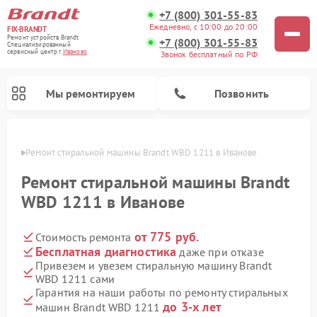
+7 (800) 301-55-83
Ежедневно, с 10:00 до 20:00
FIX-BRANDT
Ремонт устройств Brandt
+7 (800) 301-55-83
Специализированный
cервисный центр г.
Иваново
Звонок бесплатный по РФ
Мы ремонтируем
Позвонить
анове
Ремонт стиральной машины Brandt WBD 1211 в Иванове
Ремонт стиральной машины Brandt
WBD 1211 в Иванове
от 775 руб.
Стоимость ремонта
Ремонт посудомоечных машин Brandt
Ремонт микроволновых печей Brandt
Ремонт варочных панелей Brandt
Бесплатная диагностика
даже при отказе
Привезем и увезем стиральную машину Brandt
WBD 1211 сами
Гарантия на наши работы по ремонту стиральных
до 3-х лет
машин Brandt WBD 1211