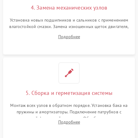
4. Замена механических узлов
Установка новых подшипников и сальников с применением
влагостойкой смазки. Замена изношенных щеток двигателя,
порванного ремня привода, неисправного сливного насоса
Подробнее
или поврежденной резиновой манжеты.
5. Сборка и герметизация системы
Монтаж всех узлов в обратном порядке. Установка бака на
пружины и амортизаторы. Подключение патрубков с
надежной фиксацией хомутами. Обработка стыков
Подробнее
герметиком для предотвращения возможных протечек воды.