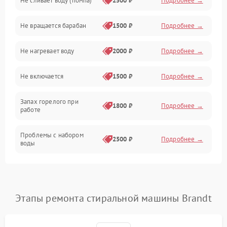
Не сливает воду (помпа)
2500 ₽
Подробнее →
Водоснабжение
Не вращается барабан
1500 ₽
Подробнее →
Слив
Не нагревает воду
2000 ₽
Подробнее →
Программное обеспечение
Не включается
1500 ₽
Подробнее →
Запах горелого при
1800 ₽
Подробнее →
работе
Проблемы с набором
2500 ₽
Подробнее →
воды
Замена ТЭНа
2200 ₽
Подробнее →
Замена платы управления
2200 ₽
Подробнее →
Этапы ремонта стиральной машины Brandt