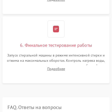
герметиком для предотвращения возможных протечек воды.
6. Финальное тестирование работы
Запуск стиральной машины в режиме интенсивной стирки и
отжима на максимальных оборотах. Контроль нагрева воды,
корректности слива, отсутствия излишних вибраций,
Подробнее
посторонних стуков и протечек под корпусом.
FAQ. Ответы на вопросы