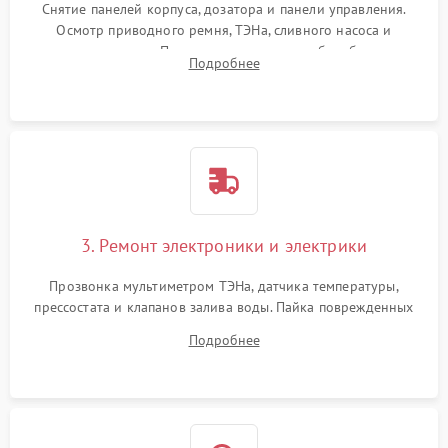
Снятие панелей корпуса, дозатора и панели управления.
Осмотр приводного ремня, ТЭНа, сливного насоса и
амортизаторов. Проверка подшипников барабана и
Подробнее
крестовины на износ, а манжеты люка на разрывы.
3. Ремонт электроники и электрики
Прозвонка мультиметром ТЭНа, датчика температуры,
прессостата и клапанов залива воды. Пайка поврежденных
дорожек или замена симисторов на плате управления.
Подробнее
Восстановление целостности проводки и контактов.