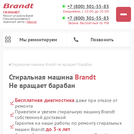
+7 (800) 301-55-83
Ежедневно, с 10:00 до 20:00
FIX-BRANDT
Ремонт устройств Brandt
+7 (800) 301-55-83
Специализированный
cервисный центр г.
Иваново
Звонок бесплатный по РФ
Мы ремонтируем
Позвонить
анове
Стиральная машина Brandt не вращает барабан
Стиральная машина
Brandt
Не вращает барабан
Бесплатная диагностика
даже при отказе от
Ремонт посудомоечных машин Brandt
Ремонт микроволновых печей Brandt
Ремонт варочных панелей Brandt
ремонта
Привезем и увезем стиральную машину Brandt
собственной доставкой
Гарантия на наши работы по ремонту стиральных
до 3-х лет
машин Brandt