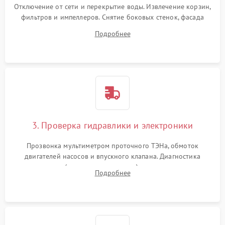
Отключение от сети и перекрытие воды. Извлечение корзин,
фильтров и импеллеров. Снятие боковых стенок, фасада
дверцы или нижнего поддона для прямого доступа к
Подробнее
циркуляционному насосу, ТЭНу и сливной помпе.
3. Проверка гидравлики и электроники
Прозвонка мультиметром проточного ТЭНа, обмоток
двигателей насосов и впускного клапана. Диагностика
прессостата (датчика уровня воды), датчика мутности,
Подробнее
концевика дверцы и электронного модуля управления.