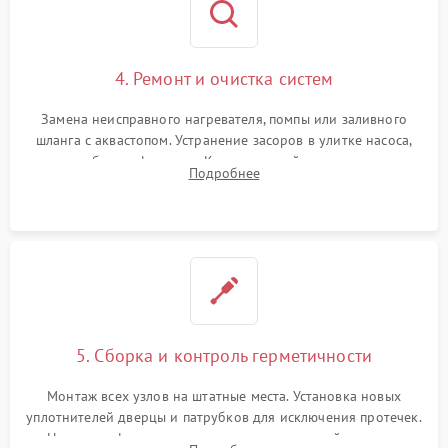
4. Ремонт и очистка систем
Замена неисправного нагревателя, помпы или заливного
шланга с аквастопом. Устранение засоров в улитке насоса,
патрубках и фильтрах. Компонентный ремонт платы
Подробнее
управления, восстановление поврежденной проводки.
5. Сборка и контроль герметичности
Монтаж всех узлов на штатные места. Установка новых
уплотнителей дверцы и патрубков для исключения протечек.
Надежная фиксация хомутов гидравлической системы,