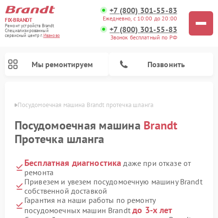
+7 (800) 301-55-83
Ежедневно, с 10:00 до 20:00
FIX-BRANDT
Ремонт устройств Brandt
+7 (800) 301-55-83
Специализированный
cервисный центр г.
Иваново
Звонок бесплатный по РФ
Мы ремонтируем
Позвонить
анове
Посудомоечная машина Brandt протечка шланга
Посудомоечная машина
Brandt
Протечка шланга
Бесплатная диагностика
даже при отказе от
Ремонт стиральных машин Brandt
Ремонт микроволновых печей Brandt
Ремонт варочных панелей Brandt
ремонта
Привезем и увезем посудомоечную машину Brandt
собственной доставкой
Гарантия на наши работы по ремонту
до 3-х лет
посудомоечных машин Brandt