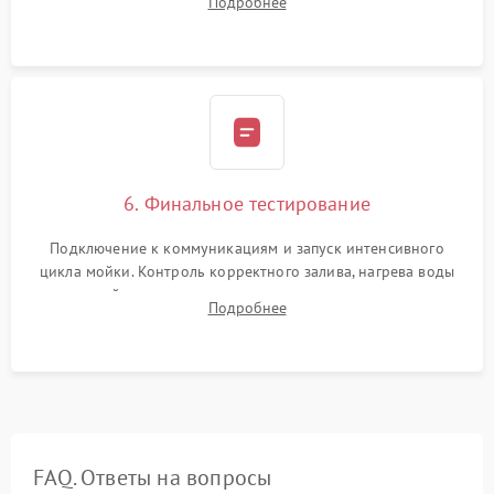
Подробнее
сборка корпуса и установка датчика поплавка.
6. Финальное тестирование
Подключение к коммуникациям и запуск интенсивного
цикла мойки. Контроль корректного залива, нагрева воды
до нужной температуры, отсутствия посторонних шумов,
Подробнее
штатного слива и абсолютной сухости в поддоне.
FAQ. Ответы на вопросы