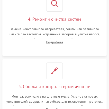
4. Ремонт и очистка систем
Замена неисправного нагревателя, помпы или заливного
шланга с аквастопом. Устранение засоров в улитке насоса,
патрубках и фильтрах. Компонентный ремонт платы
Подробнее
управления, восстановление поврежденной проводки.
5. Сборка и контроль герметичности
Монтаж всех узлов на штатные места. Установка новых
уплотнителей дверцы и патрубков для исключения протечек.
Надежная фиксация хомутов гидравлической системы,