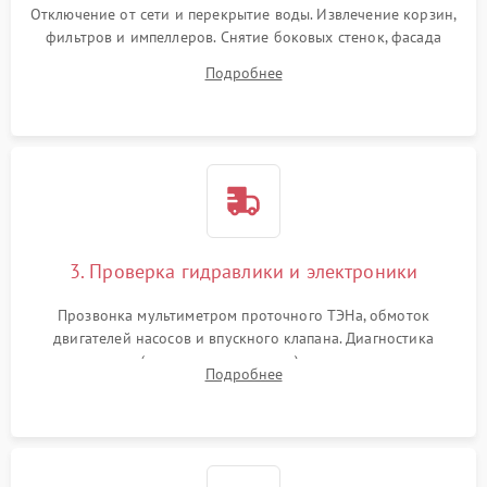
Отключение от сети и перекрытие воды. Извлечение корзин,
фильтров и импеллеров. Снятие боковых стенок, фасада
дверцы или нижнего поддона для прямого доступа к
Подробнее
циркуляционному насосу, ТЭНу и сливной помпе.
3. Проверка гидравлики и электроники
Прозвонка мультиметром проточного ТЭНа, обмоток
двигателей насосов и впускного клапана. Диагностика
прессостата (датчика уровня воды), датчика мутности,
Подробнее
концевика дверцы и электронного модуля управления.