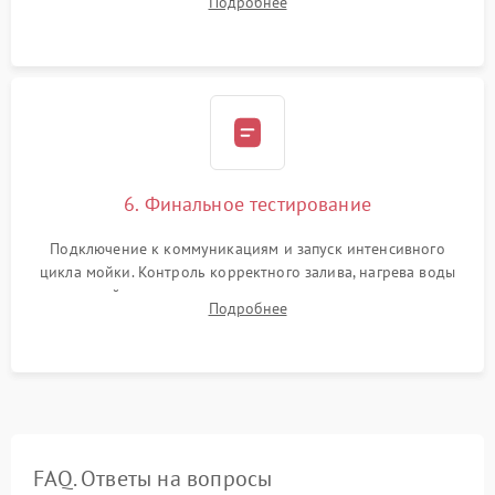
Подробнее
сборка корпуса и установка датчика поплавка.
6. Финальное тестирование
Подключение к коммуникациям и запуск интенсивного
цикла мойки. Контроль корректного залива, нагрева воды
до нужной температуры, отсутствия посторонних шумов,
Подробнее
штатного слива и абсолютной сухости в поддоне.
FAQ. Ответы на вопросы