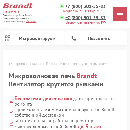
+7 (800) 301-55-83
Ежедневно, с 10:00 до 20:00
FIX-BRANDT
Ремонт устройств Brandt
+7 (800) 301-55-83
Специализированный
cервисный центр г.
Иваново
Звонок бесплатный по РФ
Мы ремонтируем
Позвонить
анове
Микроволновая печь Brandt вентилятор крутится рывками
Микроволновая печь
Brandt
Вентилятор крутится рывками
Бесплатная диагностика
даже при отказе от
Ремонт стиральных машин Brandt
Ремонт варочных панелей Brandt
Ремонт посудомоечных машин Brandt
ремонта
Привезем и увезем микроволновую печь Brandt
собственной доставкой
Гарантия на наши работы по ремонту
до 3-х лет
микроволновых печей Brandt