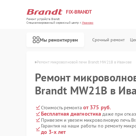
FIX-BRANDT
Ремонт устройств Brandt
Специализированный cервисный центр г.
Иваново
Мы ремонтируем
Срочный ремонт
Це
й Brandt в Иванове
Ремонт микроволновой печи Brandt MW21B в Иванове
Ремонт микроволно
Brandt MW21B в Ив
Ремонт стиральных машин Brandt
Ремонт холодильников Brandt
Ремонт духовых шкафов Brandt
Ремонт посудомоечных машин Brandt
Ремонт варочных панелей Brandt
от 375 руб.
Стоимость ремонта
Бесплатная диагностика
даже при отказ
Привезем и увезем микроволновую печь B
Гарантия на наши работы по ремонту мик
до 3-х лет