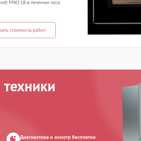
ndt MW21B в течении часа
нать стоимость работ
 техники
Диагностика и осмотр бесплатно