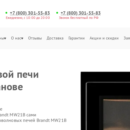
+7 (800) 301-55-83
+7 (800) 301-55-83
Ежедневно, с 10:00 до 20:00
Звонок бесплатный по РФ
ны
О нас
Отзывы
Доставка
Гарантии
Акции и скидки
Зая
вой печи
анове
е
randt MW21B сами
роволновых печей Brandt MW21B