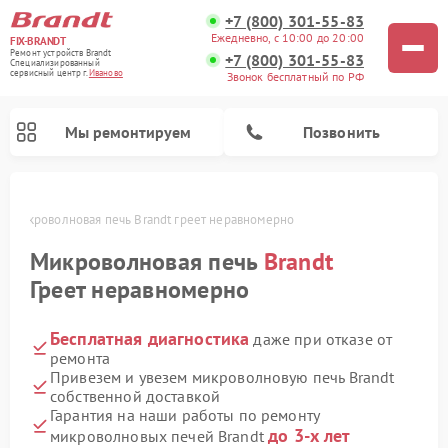
+7 (800) 301-55-83
Ежедневно, с 10:00 до 20:00
FIX-BRANDT
Ремонт устройств Brandt
+7 (800) 301-55-83
Специализированный
cервисный центр г.
Иваново
Звонок бесплатный по РФ
Мы ремонтируем
Позвонить
е
Микроволновая печь Brandt греет неравномерно
Микроволновая печь
Brandt
Греет неравномерно
Бесплатная диагностика
даже при отказе от
Ремонт стиральных машин Brandt
Ремонт варочных панелей Brandt
Ремонт посудомоечных машин Brandt
ремонта
Привезем и увезем микроволновую печь Brandt
собственной доставкой
Гарантия на наши работы по ремонту
до 3-х лет
микроволновых печей Brandt