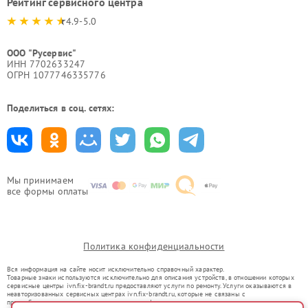
Рейтинг сервисного центра
4.9-5.0
ООО "Русервис"
ИНН 7702633247
ОГРН 1077746335776
Поделиться в соц. сетях:
Мы принимаем
все формы оплаты
Политика конфиденциальности
Вся информация на сайте носит исключительно справочный характер.
Товарные знаки используются исключительно для описания устройств, в отношении которых
сервисные центры ivn.fix-brandt.ru предоставляют услуги по ремонту. Услуги оказываются в
неавторизованных сервисных центрах ivn.fix-brandt.ru, которые не связаны с
правообладателями товарных знаков или их официальными представителями.