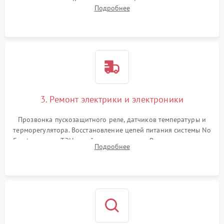
течеискателем. Демонтаж старого фильтра-осушителя и
Подробнее
продувка капиллярной трубки для устранения засоров.
3. Ремонт электрики и электроники
Прозвонка пускозащитного реле, датчиков температуры и
терморегулятора. Восстановление цепей питания системы No
Frost, включая ТЭН оттайки и вентилятор. Ремонт или замена
Подробнее
платы управления при сбоях алгоритмов.