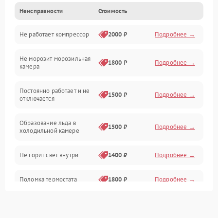
Неисправности
Стоимость
Механика
Не работает компрессор
2000 ₽
Подробнее →
Электропитание
Не морозит морозильная
Дренаж
1800 ₽
Подробнее →
камера
Оттайка
Постоянно работает и не
1500 ₽
Подробнее →
отключается
Программное обеспечение
Образование льда в
1500 ₽
Подробнее →
холодильной камере
Не горит свет внутри
1400 ₽
Подробнее →
Поломка термостата
1800 ₽
Подробнее →
Не работает вентилятор
1800 ₽
Подробнее →