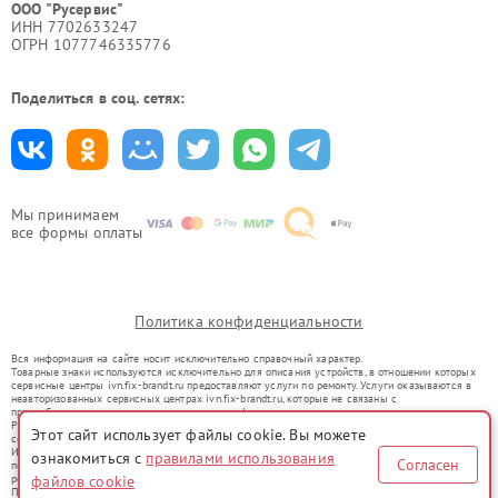
ООО "Русервис"
ИНН 7702633247
ОГРН 1077746335776
Поделиться в соц. сетях:
Мы принимаем
все формы оплаты
Политика конфиденциальности
Вся информация на сайте носит исключительно справочный характер.
Товарные знаки используются исключительно для описания устройств, в отношении которых
сервисные центры ivn.fix-brandt.ru предоставляют услуги по ремонту. Услуги оказываются в
неавторизованных сервисных центрах ivn.fix-brandt.ru, которые не связаны с
правообладателями товарных знаков или их официальными представителями.
Ремонт осуществляется для устройств, уже введенных в гражданский оборот в соответствии
Этот сайт использует файлы cookie. Вы можете
со статьей 1487 ГК РФ.
Использование товарных знаков не преследует цели индивидуализации услуг или введения
ознакомиться с
правилами использования
Согласен
потребителей в заблуждение, а служит для информирования о предоставляемых услугах по
ремонту техники указанных брендов.
файлов cookie
Представленная на сайте информация не является публичной офертой, определяемой