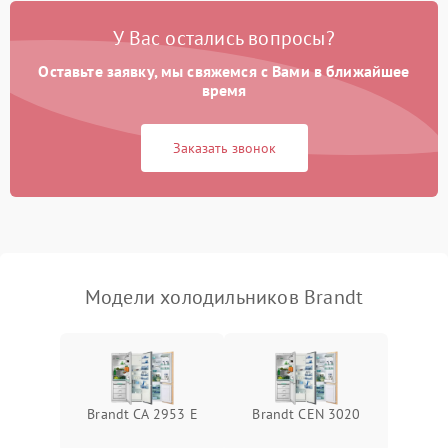
Поломка системы No Frost
2600 ₽
Подробнее →
У Вас остались вопросы?
Оставьте заявку, мы свяжемся с Вами в ближайшее
Образование конденсата
1800 ₽
Подробнее →
на стенках
время
Сбой в работе инвертора
2100 ₽
Подробнее →
Заказать звонок
Запах горелого при
2000 ₽
Подробнее →
работе
Не включается
1000 ₽
Подробнее →
холодильник
Модели холодильников Brandt
Проблемы с системой
автоматической
1800 ₽
Подробнее →
разморозки
Brandt CA 2953 E
Brandt CEN 3020