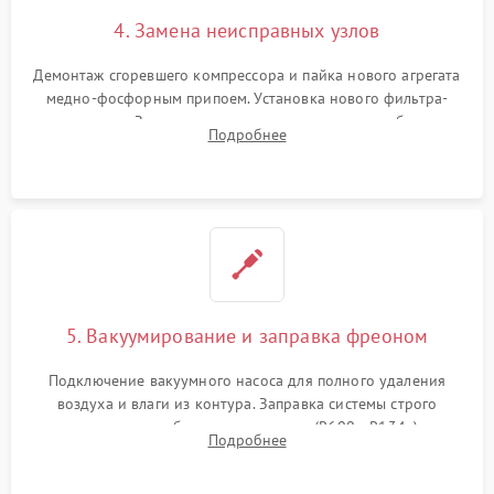
4. Замена неисправных узлов
Демонтаж сгоревшего компрессора и пайка нового агрегата
медно-фосфорным припоем. Установка нового фильтра-
осушителя. Замена изношенных вентиляторов обдува,
Подробнее
сломанных заслонок или поврежденных дверных петель.
5. Вакуумирование и заправка фреоном
Подключение вакуумного насоса для полного удаления
воздуха и влаги из контура. Заправка системы строго
дозированным объемом хладагента (R600a, R134a) по
Подробнее
электронным весам. Контроль рабочего давления в системе.