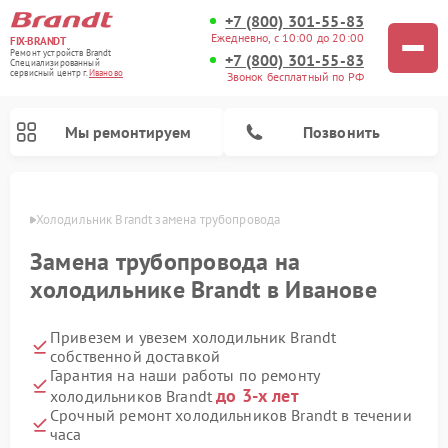
+7 (800) 301-55-83
Ежедневно, с 10:00 до 20:00
FIX-BRANDT
Ремонт устройств Brandt
+7 (800) 301-55-83
Специализированный
cервисный центр г.
Иваново
Звонок бесплатный по РФ
Мы ремонтируем
Позвонить
анове
Холодильник Brandt замена трубопровода
Замена трубопровода на
холодильнике Brandt в Иванове
Привезем и увезем холодильник Brandt
Ремонт стиральных машин Brandt
Ремонт посудомоечных машин Brandt
Ремонт микроволновых печей Brandt
Ремонт варочных панелей Brandt
собственной доставкой
Гарантия на наши работы по ремонту
до 3-х лет
холодильников Brandt
Срочный ремонт холодильников Brandt в течении
часа