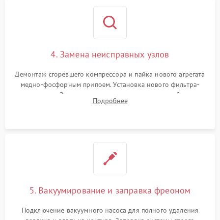
4. Замена неисправных узлов
Демонтаж сгоревшего компрессора и пайка нового агрегата
медно-фосфорным припоем. Установка нового фильтра-
осушителя. Замена изношенных вентиляторов обдува,
Подробнее
сломанных заслонок или поврежденных дверных петель.
5. Вакуумирование и заправка фреоном
Подключение вакуумного насоса для полного удаления