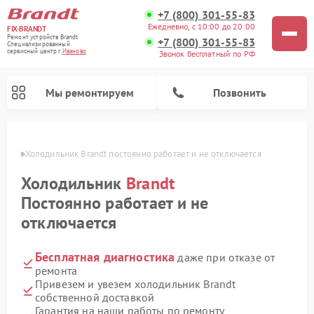
+7 (800) 301-55-83
Ежедневно, с 10:00 до 20:00
FIX-BRANDT
Ремонт устройств Brandt
+7 (800) 301-55-83
Специализированный
cервисный центр г.
Иваново
Звонок бесплатный по РФ
Мы ремонтируем
Позвонить
анове
Холодильник Brandt постоянно работает и не отключается
Холодильник
Brandt
Постоянно работает и не
отключается
Ремонт стиральных машин Brandt
Ремонт посудомоечных машин Brandt
Ремонт микроволновых печей Brandt
Ремонт варочных панелей Brandt
Бесплатная диагностика
даже при отказе от
ремонта
Привезем и увезем холодильник Brandt
собственной доставкой
Гарантия на наши работы по ремонту