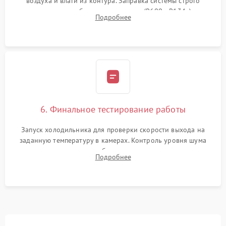
воздуха и влаги из контура. Заправка системы строго
дозированным объемом хладагента (R600a, R134a) по
Подробнее
электронным весам. Контроль рабочего давления в системе.
6. Финальное тестирование работы
Запуск холодильника для проверки скорости выхода на
заданную температуру в камерах. Контроль уровня шума
компрессора, отсутствия обмерзания стенок и корректного
Подробнее
срабатывания системы автоматической оттайки.