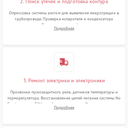
2. Поиск утечек и подготовка контура
Опрессовка системы азотом для выявления микротрещин в
трубопроводе. Проверка испарителя и конденсатора
течеискателем. Демонтаж старого фильтра-осушителя и
Подробнее
продувка капиллярной трубки для устранения засоров.
3. Ремонт электрики и электроники
Прозвонка пускозащитного реле, датчиков температуры и
терморегулятора. Восстановление цепей питания системы No
Frost, включая ТЭН оттайки и вентилятор. Ремонт или замена
Подробнее
платы управления при сбоях алгоритмов.