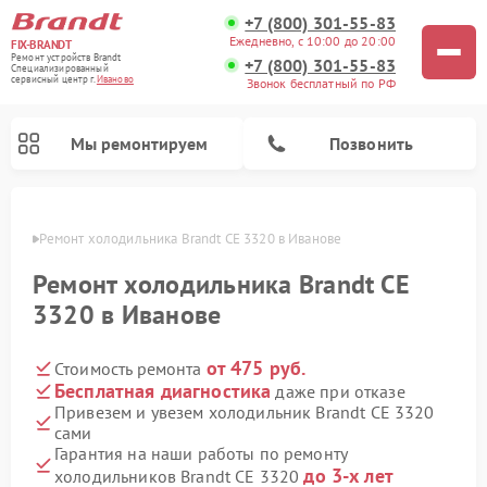
+7 (800) 301-55-83
Ежедневно, с 10:00 до 20:00
FIX-BRANDT
Ремонт устройств Brandt
+7 (800) 301-55-83
Специализированный
cервисный центр г.
Иваново
Звонок бесплатный по РФ
Мы ремонтируем
Позвонить
анове
Ремонт холодильника Brandt CE 3320 в Иванове
Ремонт холодильника Brandt CE
3320 в Иванове
от 475 руб.
Стоимость ремонта
Ремонт стиральных машин Brandt
Ремонт посудомоечных машин Brandt
Ремонт микроволновых печей Brandt
Ремонт варочных панелей Brandt
Бесплатная диагностика
даже при отказе
Привезем и увезем холодильник Brandt CE 3320
сами
Гарантия на наши работы по ремонту
до 3-х лет
холодильников Brandt CE 3320