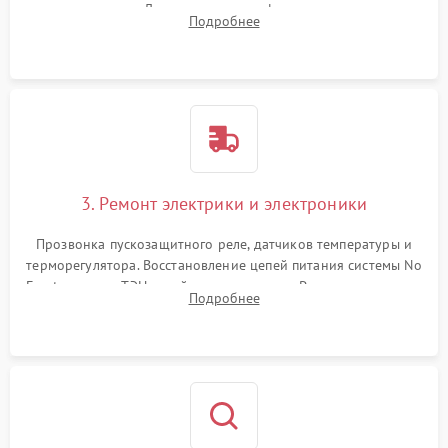
течеискателем. Демонтаж старого фильтра-осушителя и
Подробнее
продувка капиллярной трубки для устранения засоров.
3. Ремонт электрики и электроники
Прозвонка пускозащитного реле, датчиков температуры и
терморегулятора. Восстановление цепей питания системы No
Frost, включая ТЭН оттайки и вентилятор. Ремонт или замена
Подробнее
платы управления при сбоях алгоритмов.