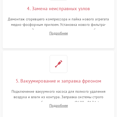
4. Замена неисправных узлов
Демонтаж сгоревшего компрессора и пайка нового агрегата
медно-фосфорным припоем. Установка нового фильтра-
осушителя. Замена изношенных вентиляторов обдува,
Подробнее
сломанных заслонок или поврежденных дверных петель.
5. Вакуумирование и заправка фреоном
Подключение вакуумного насоса для полного удаления
воздуха и влаги из контура. Заправка системы строго
дозированным объемом хладагента (R600a, R134a) по
Подробнее
электронным весам. Контроль рабочего давления в системе.