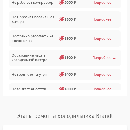
Не работает компрессор
2000 ₽
Подробнее →
Электропитание
Не морозит морозильная
Дренаж
1800 ₽
Подробнее →
камера
Оттайка
Постоянно работает и не
1500 ₽
Подробнее →
отключается
Программное обеспечение
Образование льда в
1500 ₽
Подробнее →
холодильной камере
Не горит свет внутри
1400 ₽
Подробнее →
Поломка термостата
1800 ₽
Подробнее →
Не работает вентилятор
1800 ₽
Подробнее →
Этапы ремонта холодильника Brandt
Поломка системы No Frost
2600 ₽
Подробнее →