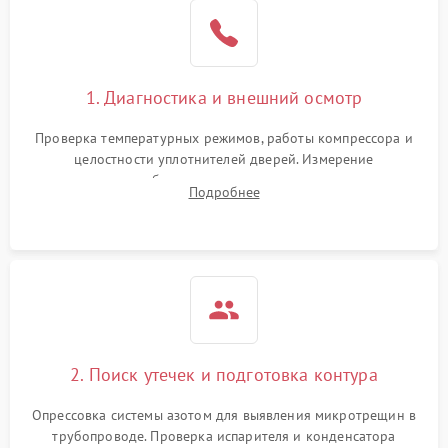
Образование конденсата
1800 ₽
Подробнее →
на стенках
Сбой в работе инвертора
2100 ₽
Подробнее →
1. Диагностика и внешний осмотр
Запах горелого при
2000 ₽
Подробнее →
Проверка температурных режимов, работы компрессора и
работе
целостности уплотнителей дверей. Измерение
сопротивления обмоток мотора, проверка термостата и
Не включается
Подробнее
1000 ₽
Подробнее →
считывание кодов ошибок с электронного дисплея.
холодильник
Проблемы с системой
автоматической
1800 ₽
Подробнее →
разморозки
2. Поиск утечек и подготовка контура
Опрессовка системы азотом для выявления микротрещин в
трубопроводе. Проверка испарителя и конденсатора