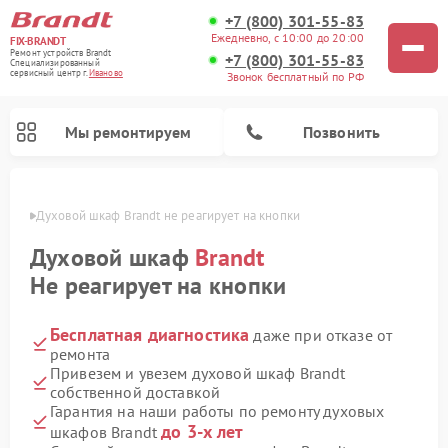
+7 (800) 301-55-83
Ежедневно, с 10:00 до 20:00
FIX-BRANDT
Ремонт устройств Brandt
+7 (800) 301-55-83
Специализированный
cервисный центр г.
Иваново
Звонок бесплатный по РФ
Мы ремонтируем
Позвонить
анове
Духовой шкаф Brandt не реагирует на кнопки
Духовой шкаф
Brandt
Не реагирует на кнопки
Бесплатная диагностика
даже при отказе от
Ремонт стиральных машин Brandt
Ремонт посудомоечных машин Brandt
Ремонт микроволновых печей Brandt
Ремонт варочных панелей Brandt
ремонта
Привезем и увезем духовой шкаф Brandt
собственной доставкой
Гарантия на наши работы по ремонту духовых
до 3-х лет
шкафов Brandt