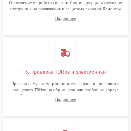
Отключение устройства от сети. Снятие дверцы, извлечение
внутренних направляющих и защитных экранов. Демонтаж
задней или верхней панели для прямого доступа к
Подробнее
нагревательным элементам, плате и вентиляторам.
3. Проверка ТЭНов и электроники
Прозвонка мультиметром нижнего, верхнего, грилевого и
кольцевого ТЭНов на обрыв цепи или пробой на корпус.
Диагностика термостата, датчиков температуры,
Подробнее
переключателя режимов и мотора конвекции.