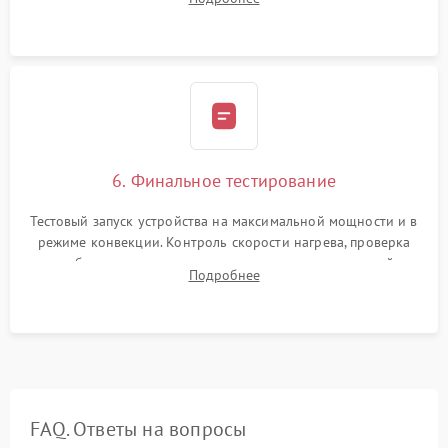
Надежная фиксация клемм и сборка корпуса шкафа.
6. Финальное тестирование
Тестовый запуск устройства на максимальной мощности и в
режиме конвекции. Контроль скорости нагрева, проверка
срабатывания термостата при достижении заданной
Подробнее
температуры и тест на отсутствие утечек тока.
FAQ. Ответы на вопросы