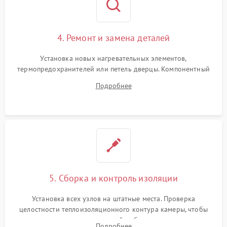
4. Ремонт и замена деталей
Установка новых нагревательных элементов,
термопредохранителей или петель дверцы. Компонентный
ремонт электронного модуля управления, замена
Подробнее
выгоревших реле, восстановление контактов и замена
уплотнителя.
5. Сборка и контроль изоляции
Установка всех узлов на штатные места. Проверка
целостности теплоизоляционного контура камеры, чтобы
исключить перегрев кухонной мебели и потерю тепла.
Подробнее