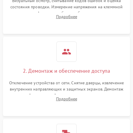
Визуальный осмотр, считывание кодов ошибок и оценка
состояния проводки. Измерение напряжения на клеммной
колодке. Анализ жалоб на проблемы с нагревом,
Подробнее
конвекцией, панелью управления или блокировкой дверцы.
2. Демонтаж и обеспечение доступа
Отключение устройства от сети. Снятие дверцы, извлечение
внутренних направляющих и защитных экранов. Демонтаж
задней или верхней панели для прямого доступа к
Подробнее
нагревательным элементам, плате и вентиляторам.