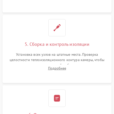
выгоревших реле, восстановление контактов и замена
уплотнителя.
5. Сборка и контроль изоляции
Установка всех узлов на штатные места. Проверка
целостности теплоизоляционного контура камеры, чтобы
исключить перегрев кухонной мебели и потерю тепла.
Подробнее
Надежная фиксация клемм и сборка корпуса шкафа.