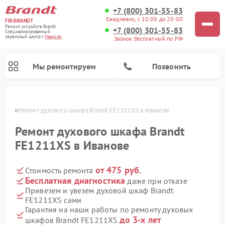
+7 (800) 301-55-83
Ежедневно, с 10:00 до 20:00
FIX-BRANDT
Ремонт устройств Brandt
+7 (800) 301-55-83
Специализированный
cервисный центр г.
Иваново
Звонок бесплатный по РФ
Мы ремонтируем
Позвонить
анове
Ремонт духового шкафа Brandt FE1211XS в Иванове
Ремонт духового шкафа Brandt
FE1211XS в Иванове
от 475 руб.
Стоимость ремонта
Ремонт стиральных машин Brandt
Ремонт посудомоечных машин Brandt
Ремонт микроволновых печей Brandt
Ремонт варочных панелей Brandt
Бесплатная диагностика
даже при отказе
Привезем и увезем духовой шкаф Brandt
FE1211XS сами
Гарантия на наши работы по ремонту духовых
до 3-х лет
шкафов Brandt FE1211XS